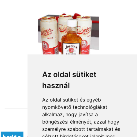
Az oldal sütiket
használ
from HUF14,400
Az oldal sütiket és egyéb
nyomkövető technológiákat
alkalmaz, hogy javítsa a
böngészési élményét, azzal hogy
Accepted payment methods
személyre szabott tartalmakat és
célzott hirdetéseket jelenít meg,