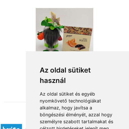
Az oldal sütiket
használ
from HUF14,800
Az oldal sütiket és egyéb
nyomkövető technológiákat
alkalmaz, hogy javítsa a
böngészési élményét, azzal hogy
Accepted payment methods
személyre szabott tartalmakat és
célzott hirdetéseket jelenít meg,