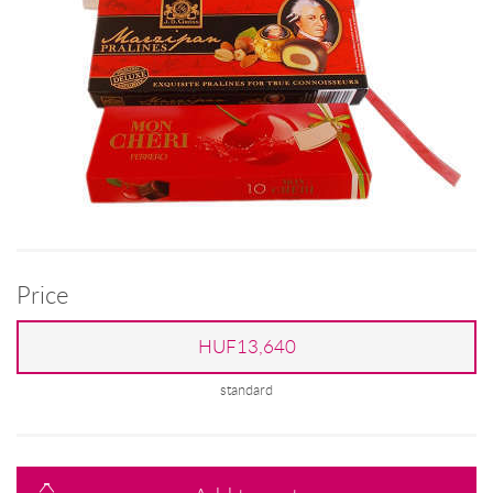
Price
HUF13,640
standard