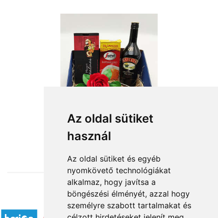
Az oldal sütiket
használ
from HUF21,320
Az oldal sütiket és egyéb
nyomkövető technológiákat
alkalmaz, hogy javítsa a
böngészési élményét, azzal hogy
Accepted payment methods
személyre szabott tartalmakat és
célzott hirdetéseket jelenít meg,