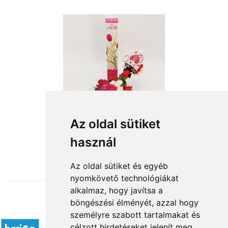
Az oldal sütiket
használ
from HUF14,400
Az oldal sütiket és egyéb
nyomkövető technológiákat
alkalmaz, hogy javítsa a
böngészési élményét, azzal hogy
Accepted payment methods
személyre szabott tartalmakat és
célzott hirdetéseket jelenít meg,