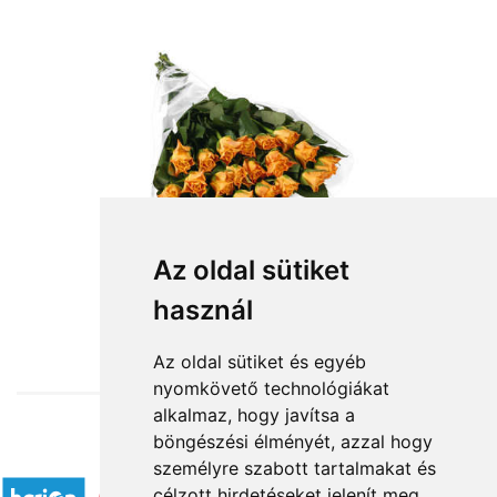
Az oldal sütiket
használ
from HUF44,000
Az oldal sütiket és egyéb
nyomkövető technológiákat
alkalmaz, hogy javítsa a
böngészési élményét, azzal hogy
Accepted payment methods
személyre szabott tartalmakat és
célzott hirdetéseket jelenít meg,