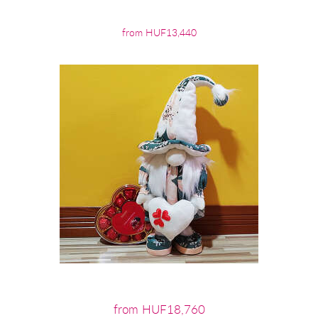
from HUF13,440
from HUF18,760