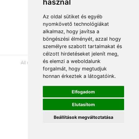
használ
Az oldal sütiket és egyéb
nyomkövető technológiákat
Á.SZ.F.
alkalmaz, hogy javítsa a
Impresszum
böngészési élményét, azzal hogy
Adatkezelési tájékoztató
személyre szabott tartalmakat és
célzott hirdetéseket jelenít meg,
és elemzi a weboldalunk
All rights reserved © 2026 |
+36 20 488-8362
|
forgalmát, hogy megtudjuk
www.viragkuldeseger.hu
honnan érkeztek a látogatóink.
Elfogadom
Elutasítom
Beállítások megváltoztatása