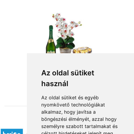
Az oldal sütiket
használ
from HUF27,800
Az oldal sütiket és egyéb
nyomkövető technológiákat
alkalmaz, hogy javítsa a
böngészési élményét, azzal hogy
Accepted payment methods
személyre szabott tartalmakat és
célzott hirdetéseket jelenít meg,