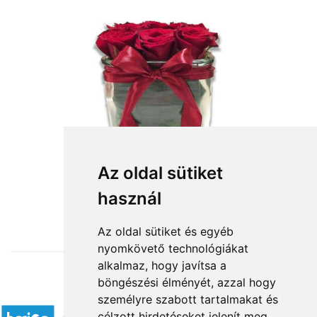
Az oldal sütiket
használ
from HUF35,296
Az oldal sütiket és egyéb
nyomkövető technológiákat
alkalmaz, hogy javítsa a
böngészési élményét, azzal hogy
Accepted payment methods
személyre szabott tartalmakat és
célzott hirdetéseket jelenít meg,