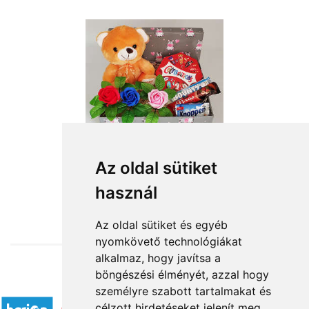
Az oldal sütiket
használ
from HUF16,200
Az oldal sütiket és egyéb
nyomkövető technológiákat
alkalmaz, hogy javítsa a
böngészési élményét, azzal hogy
Accepted payment methods
személyre szabott tartalmakat és
célzott hirdetéseket jelenít meg,