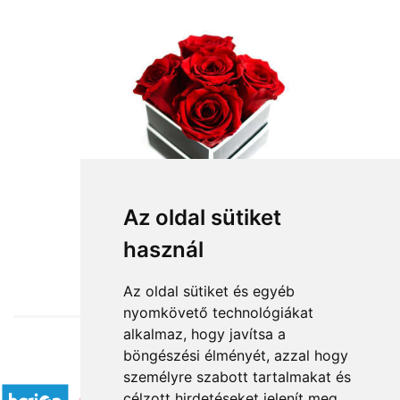
Az oldal sütiket
használ
from HUF19,600
Az oldal sütiket és egyéb
nyomkövető technológiákat
alkalmaz, hogy javítsa a
böngészési élményét, azzal hogy
Accepted payment methods
személyre szabott tartalmakat és
célzott hirdetéseket jelenít meg,