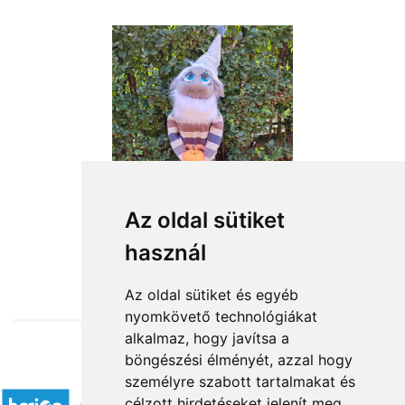
Az oldal sütiket
használ
from HUF18,760
Az oldal sütiket és egyéb
nyomkövető technológiákat
alkalmaz, hogy javítsa a
böngészési élményét, azzal hogy
Accepted payment methods
személyre szabott tartalmakat és
célzott hirdetéseket jelenít meg,