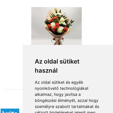
Az oldal sütiket
használ
from HUF20,080
Az oldal sütiket és egyéb
nyomkövető technológiákat
alkalmaz, hogy javítsa a
böngészési élményét, azzal hogy
Accepted payment methods
személyre szabott tartalmakat és
célzott hirdetéseket jelenít meg,