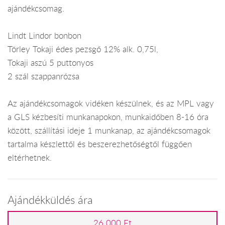
ajándékcsomag.
Lindt Lindor bonbon
Törley Tokaji édes pezsgő 12% alk. 0,75l,
Tokaji aszú 5 puttonyos
2 szál szappanrózsa
Az ajándékcsomagok vidéken készülnek, és az MPL vagy
a GLS kézbesíti munkanapokon, munkaidőben 8-16 óra
között, szállítási ideje 1 munkanap, az ajándékcsomagok
tartalma készlettől és beszerezhetőségtől függően
eltérhetnek.
Ajándékküldés ára
26 000 Ft