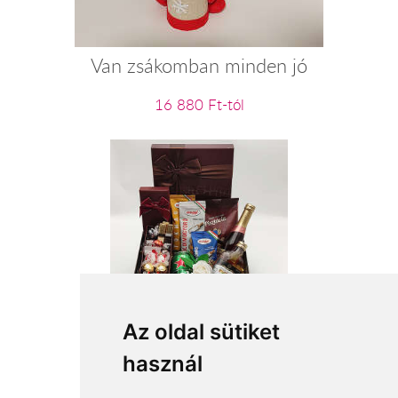
Van zsákomban minden jó
16 880 Ft-tól
Bulihuligán - férfi ajándékcsomag
Az oldal sütiket
használ
23 200 Ft-tól