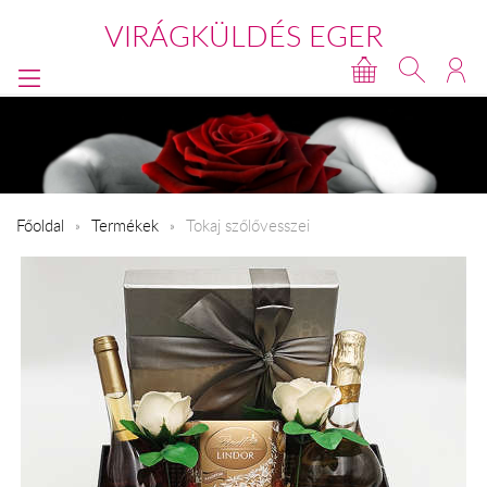
VIRÁGKÜLDÉS EGER
Főoldal
Termékek
Tokaj szőlővesszei