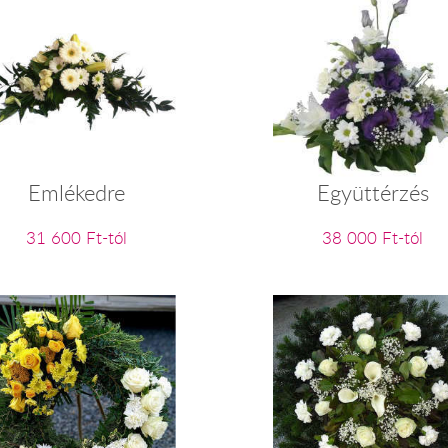
Emlékedre
Együttérzés
31 600 Ft-tól
38 000 Ft-tól