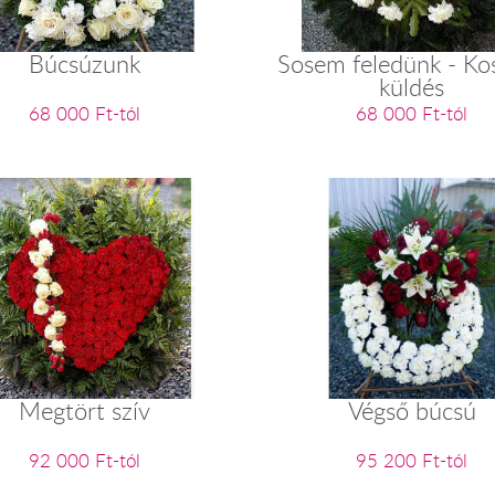
Búcsúzunk
Sosem feledünk - Ko
küldés
68 000 Ft-tól
68 000 Ft-tól
Megtört szív
Végső búcsú
92 000 Ft-tól
95 200 Ft-tól