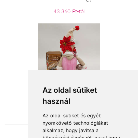
43 360 Ft-tól
Karácsonyi manócska
Az oldal sütiket
használ
15 040 Ft-tól
Az oldal sütiket és egyéb
nyomkövető technológiákat
alkalmaz, hogy javítsa a
böngészési élményét, azzal hogy