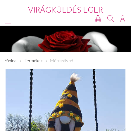
VIRÁGKÜLDÉS EGER
Főoldal
Termékek
Méhkirálynő