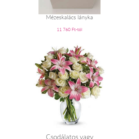
Mézeskalács lányka
11 760 Ft-tól
Csodálatos vagy