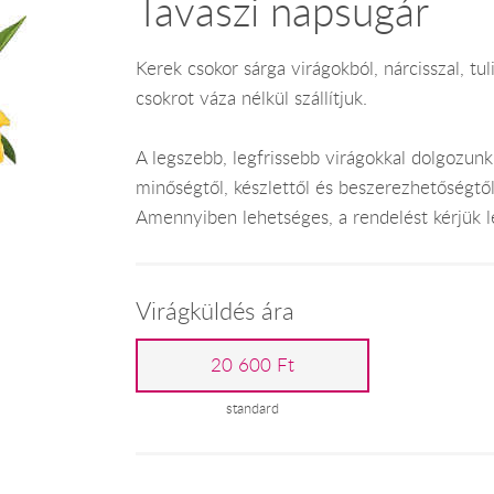
Tavaszi napsugár
Kerek csokor sárga virágokból, nárcisszal, tuli
csokrot váza nélkül szállítjuk.
A legszebb, legfrissebb virágokkal dolgozunk
minőségtől, készlettől és beszerezhetőségtő
Amennyiben lehetséges, a rendelést kérjük leg
Virágküldés ára
20 600 Ft
standard