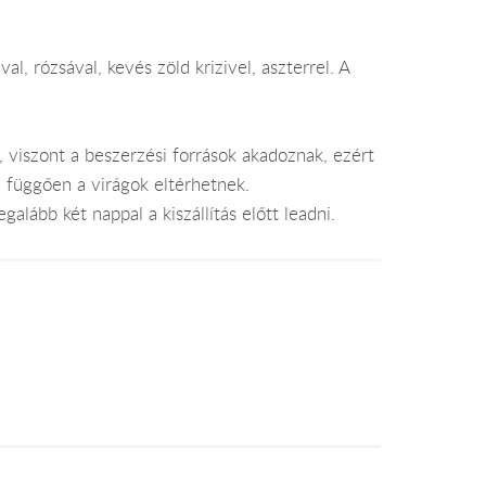
val, rózsával, kevés zöld krizivel, aszterrel. A
, viszont a beszerzési források akadoznak, ezért
l függően a virágok eltérhetnek.
alább két nappal a kiszállítás előtt leadni.