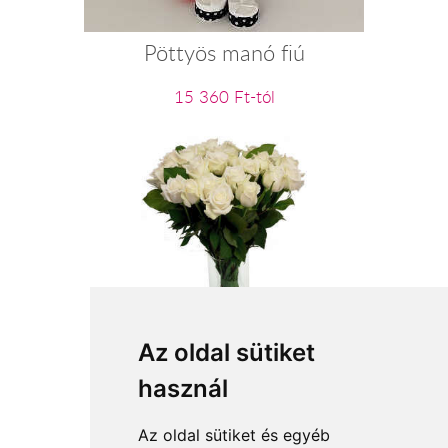
Pöttyös manó fiú
15 360 Ft-tól
Szálas virágok: fehér rózsa
Az oldal sütiket
használ
3 800 Ft-tól
Az oldal sütiket és egyéb