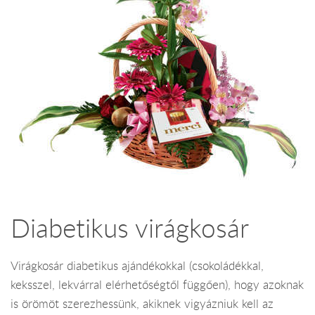
Diabetikus virágkosár
Virágkosár diabetikus ajándékokkal (csokoládékkal,
keksszel, lekvárral elérhetőségtől függően), hogy azoknak
is örömöt szerezhessünk, akiknek vigyázniuk kell az