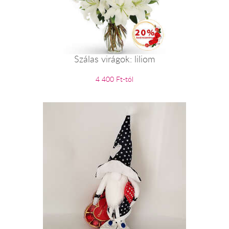
Szálas virágok: liliom
4 400 Ft-tól