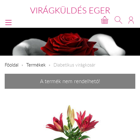
VIRÁGKÜLDÉS EGER
Főoldal
Termékek
Diabetikus virágkosár
A termék nem rendelhető!