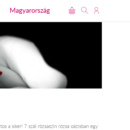
Magyarország
tos a siker! 7 szál rózsaszín rózsa oázisban egy