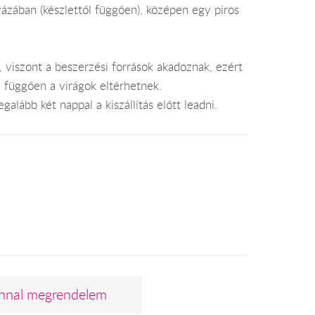
zában (készlettől függően), középen egy piros
, viszont a beszerzési források akadoznak, ezért
l függően a virágok eltérhetnek.
alább két nappal a kiszállítás előtt leadni.
nnal megrendelem