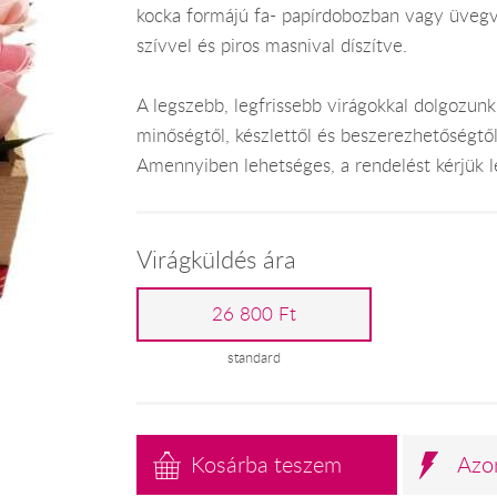
kocka formájú fa- papírdobozban vagy üvegvá
szívvel és piros masnival díszítve.
A legszebb, legfrissebb virágokkal dolgozunk
minőségtől, készlettől és beszerezhetőségtő
Amennyiben lehetséges, a rendelést kérjük leg
Virágküldés ára
26 800 Ft
standard
Kosárba teszem
Azo