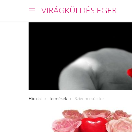
VIRÁGKÜLDÉS EGER
Főoldal
Termékek
Szívem csücske