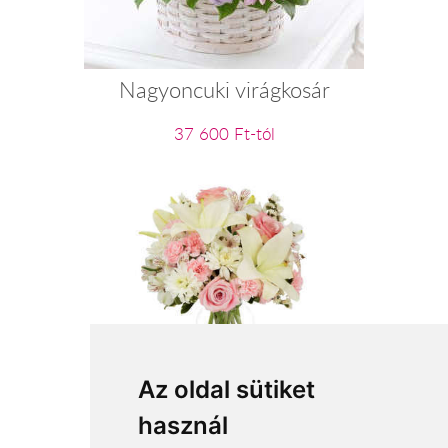
Nagyoncuki virágkosár
37 600 Ft-tól
Anyák napi ölelés
Az oldal sütiket
használ
27 600 Ft-tól