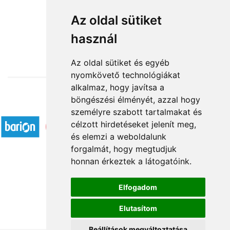
Szeretettel
Az oldal sütiket
használ
31 000 Ft-tól
Az oldal sütiket és egyéb
nyomkövető technológiákat
alkalmaz, hogy javítsa a
böngészési élményét, azzal hogy
Elfogadott fizetési módok
személyre szabott tartalmakat és
célzott hirdetéseket jelenít meg,
és elemzi a weboldalunk
forgalmát, hogy megtudjuk
honnan érkeztek a látogatóink.
Á.SZ.F.
Elfogadom
Impresszum
Elutasítom
Adatkezelési tájékoztató
Beállítások megváltoztatása