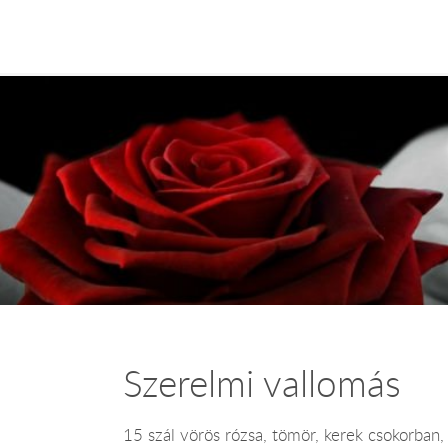
Szerelmi vallomás
15 szál vörös rózsa, tömör, kerek csokorban,