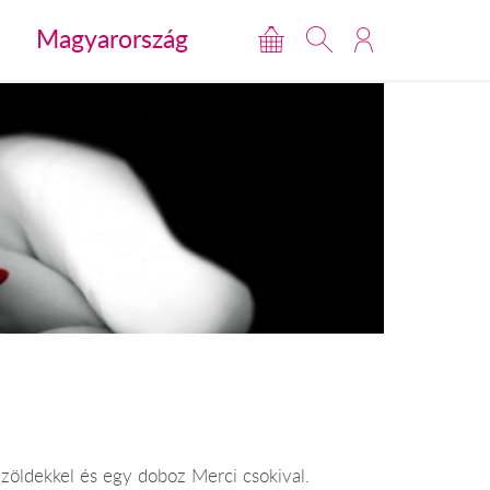
Magyarország
 zöldekkel és egy doboz Merci csokival.