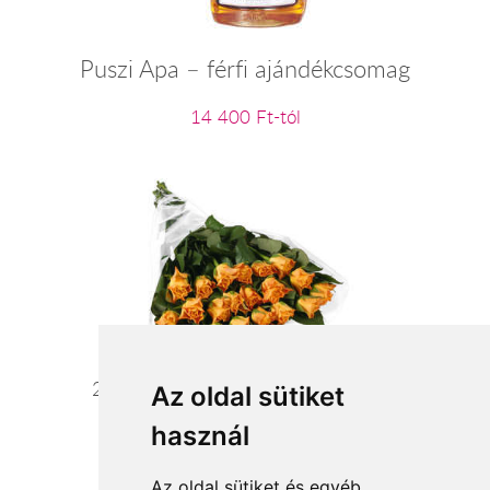
Puszi Apa – férfi ajándékcsomag
14 400 Ft-tól
20 szál narancssárga rózsa kötegben
Az oldal sütiket
használ
44 000 Ft-tól
Az oldal sütiket és egyéb