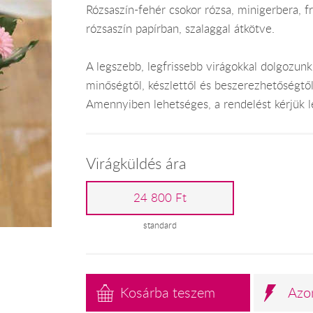
Rózsaszín-fehér csokor rózsa, minigerbera, fr
rózsaszín papírban, szalaggal átkötve.
A legszebb, legfrissebb virágokkal dolgozunk
minőségtől, készlettől és beszerezhetőségtő
Amennyiben lehetséges, a rendelést kérjük leg
Virágküldés ára
24 800 Ft
standard
Kosárba teszem
Azo