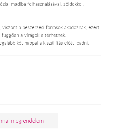
ézia, madiba felhasználásával, zöldekkel,
, viszont a beszerzési források akadoznak, ezért
l függően a virágok eltérhetnek.
alább két nappal a kiszállítás előtt leadni.
nnal megrendelem