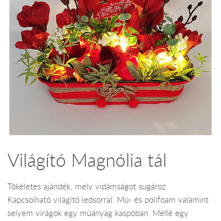
Világító Magnólia tál
Tökéletes ajándék, mely vidámságot sugároz.
Kapcsolható világító ledsorral. Mű- és polifoam valamint
selyem virágok egy műanyag kaspóban. Mellé egy