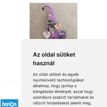
Édesanyámnak szeretettel
Az oldal sütiket
használ
18 880 Ft-tól
Az oldal sütiket és egyéb
nyomkövető technológiákat
alkalmaz, hogy javítsa a
böngészési élményét, azzal hogy
Elfogadott fizetési módok
személyre szabott tartalmakat és
célzott hirdetéseket jelenít meg,