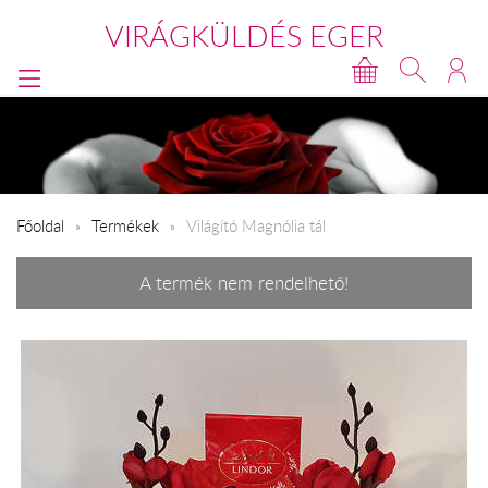
VIRÁGKÜLDÉS EGER
Főoldal
Termékek
Világító Magnólia tál
A termék nem rendelhető!