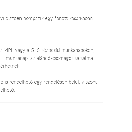
nyi díszben pompázik egy fonott kosárkában.
az MPL vagy a GLS kézbesíti munkanapokon,
je 1 munkanap, az ajándékcsomagok tartalma
térhetnek.
e is rendelhető egy rendelésen belül, viszont
elhető.