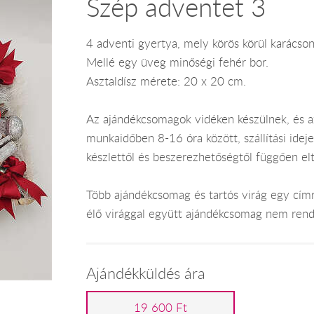
Szép adventet 3
4 adventi gyertya, mely körös körül karácso
Mellé egy üveg minőségi fehér bor.
Asztaldísz mérete: 20 x 20 cm.
Az ajándékcsomagok vidéken készülnek, és 
munkaidőben 8-16 óra között, szállítási ide
készlettől és beszerezhetőségtől függően el
Több ajándékcsomag és tartós virág egy címr
élő virággal együtt ajándékcsomag nem rend
Ajándékküldés ára
19 600 Ft