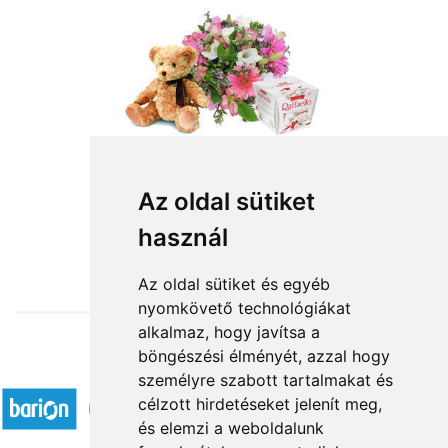
Szeretettel
Az oldal sütiket
használ
31 000 Ft-tól
Az oldal sütiket és egyéb
nyomkövető technológiákat
alkalmaz, hogy javítsa a
böngészési élményét, azzal hogy
Elfogadott fizetési módok
személyre szabott tartalmakat és
célzott hirdetéseket jelenít meg,
és elemzi a weboldalunk