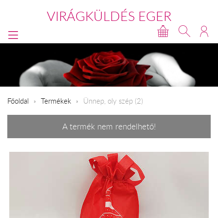
VIRÁGKÜLDÉS EGER
Főoldal
Termékek
Ünnep, oly szép (2)
A termék nem rendelhető!