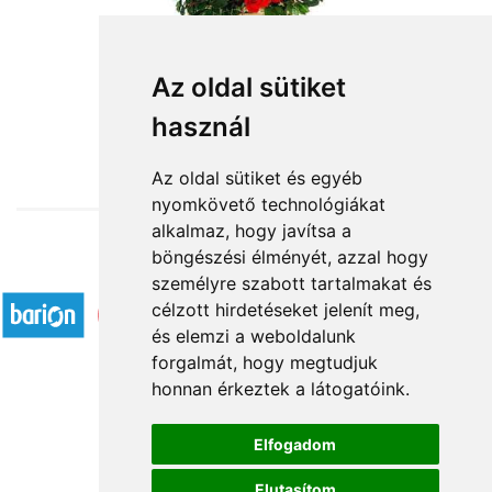
Vörös rózsa kosár 50-60-70
Az oldal sütiket
használ
135 800 Ft-tól
Az oldal sütiket és egyéb
nyomkövető technológiákat
alkalmaz, hogy javítsa a
böngészési élményét, azzal hogy
Elfogadott fizetési módok
személyre szabott tartalmakat és
célzott hirdetéseket jelenít meg,
és elemzi a weboldalunk
forgalmát, hogy megtudjuk
honnan érkeztek a látogatóink.
Á.SZ.F.
Elfogadom
Impresszum
Elutasítom