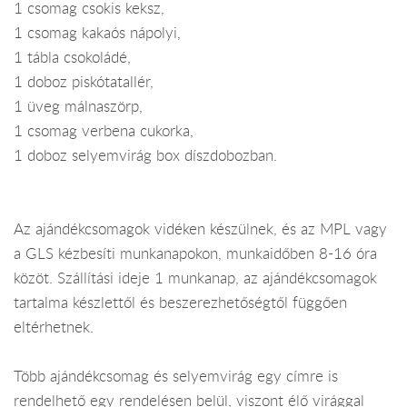
1 csomag csokis keksz,
1 csomag kakaós nápolyi,
1 tábla csokoládé,
1 doboz piskótatallér,
1 üveg málnaszörp,
1 csomag verbena cukorka,
1 doboz selyemvirág box díszdobozban.
Az ajándékcsomagok vidéken készülnek, és az MPL vagy
a GLS kézbesíti munkanapokon, munkaidőben 8-16 óra
közöt. Szállítási ideje 1 munkanap, az ajándékcsomagok
tartalma készlettől és beszerezhetőségtől függően
eltérhetnek.
Több ajándékcsomag és selyemvirág egy címre is
rendelhető egy rendelésen belül, viszont élő virággal