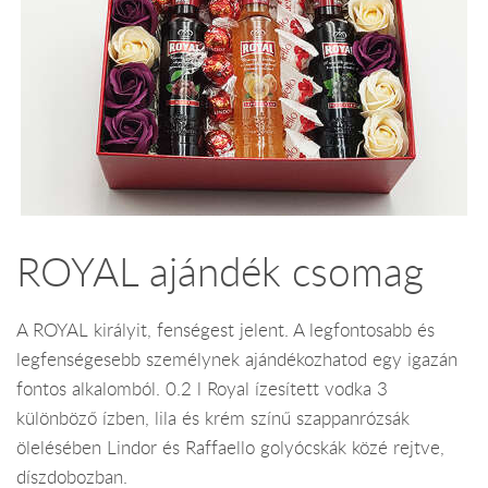
ROYAL ajándék csomag
A ROYAL királyit, fenségest jelent. A legfontosabb és
legfenségesebb személynek ajándékozhatod egy igazán
fontos alkalomból. 0.2 l Royal ízesített vodka 3
különböző ízben, lila és krém színű szappanrózsák
ölelésében Lindor és Raffaello golyócskák közé rejtve,
díszdobozban.