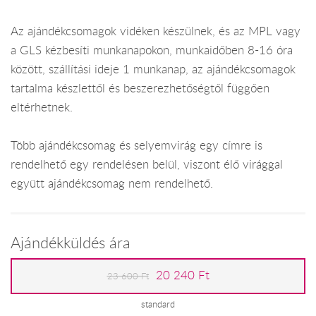
Az ajándékcsomagok vidéken készülnek, és az MPL vagy
a GLS kézbesíti munkanapokon, munkaidőben 8-16 óra
között, szállítási ideje 1 munkanap, az ajándékcsomagok
tartalma készlettől és beszerezhetőségtől függően
eltérhetnek.
Több ajándékcsomag és selyemvirág egy címre is
rendelhető egy rendelésen belül, viszont élő virággal
együtt ajándékcsomag nem rendelhető.
Ajándékküldés ára
20 240 Ft
23 600 Ft
standard