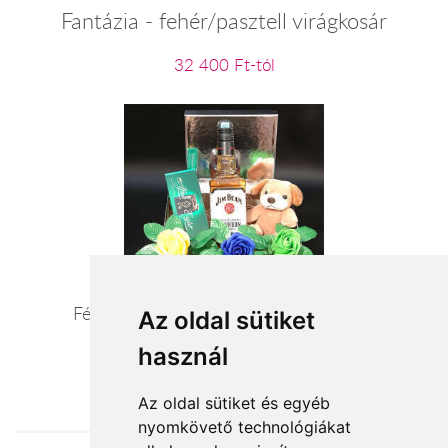
Fantázia - fehér/pasztell virágkosár
32 400 Ft-tól
Férfias romantika -férfi ajándék csomag
Az oldal sütiket
használ
21 600 Ft-tól
Az oldal sütiket és egyéb
nyomkövető technológiákat