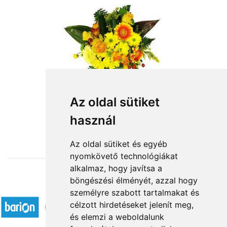
Napocska
Az oldal sütiket
használ
23 200 Ft-tól
Az oldal sütiket és egyéb
nyomkövető technológiákat
alkalmaz, hogy javítsa a
böngészési élményét, azzal hogy
Elfogadott fizetési módok
személyre szabott tartalmakat és
célzott hirdetéseket jelenít meg,
és elemzi a weboldalunk