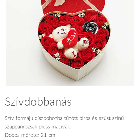
Szívdobbanás
Szív formájú díszdobozba tűzött piros és ezüst színű
szappanrózsák plüss macival.
Doboz mérete: 21 cm.