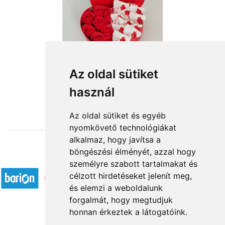
Édes álom
Az oldal sütiket
használ
11 880 Ft-tól
Az oldal sütiket és egyéb
nyomkövető technológiákat
alkalmaz, hogy javítsa a
böngészési élményét, azzal hogy
Elfogadott fizetési módok
személyre szabott tartalmakat és
célzott hirdetéseket jelenít meg,
és elemzi a weboldalunk
forgalmát, hogy megtudjuk
honnan érkeztek a látogatóink.