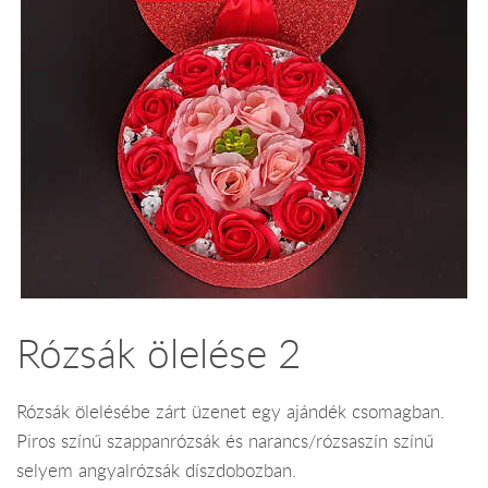
Rózsák ölelése 2
Rózsák ölelésébe zárt üzenet egy ajándék csomagban.
Piros színű szappanrózsák és narancs/rózsaszín színű
selyem angyalrózsák díszdobozban.