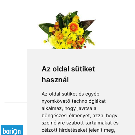
Napocska
Az oldal sütiket
használ
23 200 Ft-tól
Az oldal sütiket és egyéb
nyomkövető technológiákat
alkalmaz, hogy javítsa a
böngészési élményét, azzal hogy
Elfogadott fizetési módok
személyre szabott tartalmakat és
célzott hirdetéseket jelenít meg,