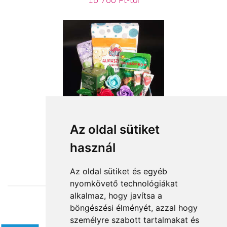
16 760 Ft-tól
VEGA ajándék csomag
Az oldal sütiket
használ
14 000 Ft-tól
Az oldal sütiket és egyéb
nyomkövető technológiákat
alkalmaz, hogy javítsa a
böngészési élményét, azzal hogy
Elfogadott fizetési módok
személyre szabott tartalmakat és