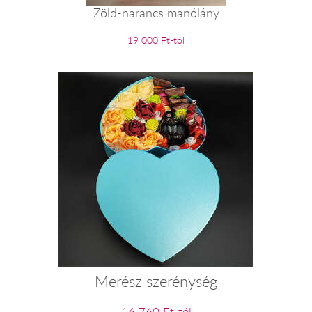
Zöld-narancs manólány
19 000 Ft-tól
Merész szerénység