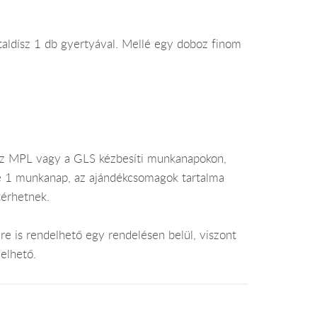
sztaldísz 1 db gyertyával. Mellé egy doboz finom
az MPL vagy a GLS kézbesíti munkanapokon,
je 1 munkanap, az ajándékcsomagok tartalma
térhetnek.
e is rendelhető egy rendelésen belül, viszont
elhető.