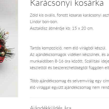
Karácsonyi kosárka
Zöld kis ovális, fonott kosaras karácsonyi a
Lindor bon-bon.
Asztaldísz átmérője kb: 15 x 20 cm.
Tartós kompozíció, nem élő virágból készül.
Az ajándékcsomagok vidéken készülnek, és 
munkaidőben 8-16 óra között. Szállítási ide
készlettől és beszerezhetőségtől függően el
Több ajándékcsomag és selyemvirág egy címr
élő virággal együtt ajándékcsomag nem rend
Ajándékküldés ára