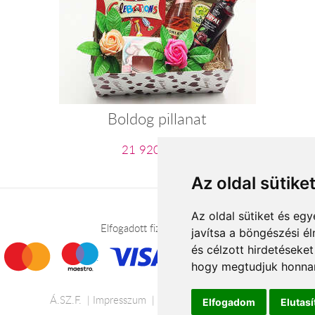
Boldog pillanat
21 920 Ft-tól
Az oldal sütike
Az oldal sütiket és e
Elfogadott fizetési módok
javítsa a böngészési é
és célzott hirdetéseket
hogy megtudjuk honnan
Á.SZ.F.
Impresszum
Adatkezelési tájékoztató
Elfogadom
Elutas