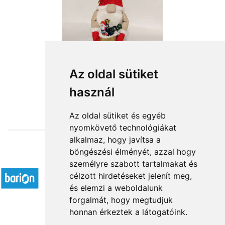
Van zsákomban minden jó
Az oldal sütiket
használ
16 880 Ft-tól
Az oldal sütiket és egyéb
nyomkövető technológiákat
alkalmaz, hogy javítsa a
böngészési élményét, azzal hogy
Elfogadott fizetési módok
személyre szabott tartalmakat és
célzott hirdetéseket jelenít meg,
és elemzi a weboldalunk
forgalmát, hogy megtudjuk
honnan érkeztek a látogatóink.