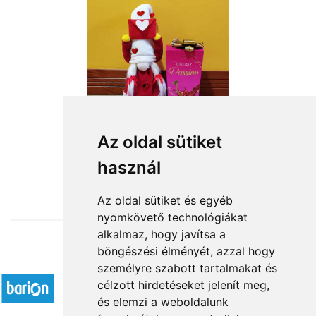
Anyuci pici lánya
Az oldal sütiket
használ
15 760 Ft-tól
Az oldal sütiket és egyéb
nyomkövető technológiákat
alkalmaz, hogy javítsa a
böngészési élményét, azzal hogy
Elfogadott fizetési módok
személyre szabott tartalmakat és
célzott hirdetéseket jelenít meg,
és elemzi a weboldalunk