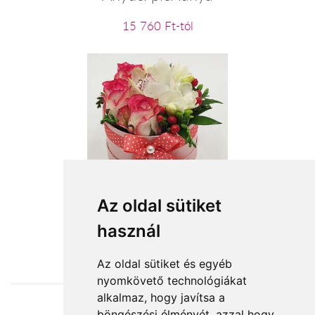
15 760 Ft-tól
Titkos szelence
Az oldal sütiket
használ
19 080 Ft-tól
Az oldal sütiket és egyéb
nyomkövető technológiákat
alkalmaz, hogy javítsa a
böngészési élményét, azzal hogy