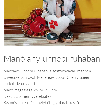
Manólány ünnepi ruhában
Manólány ünnepi ruhában, alsószoknyával, kezében
szivecske párnával. Mellé egy doboz Cherry queen
csokoládé desszert.
Manó magassága kb. 53-55 cm.
Dekoráció, nem gyerekjáték.
Kézműves termék, melyből egy darab készült.