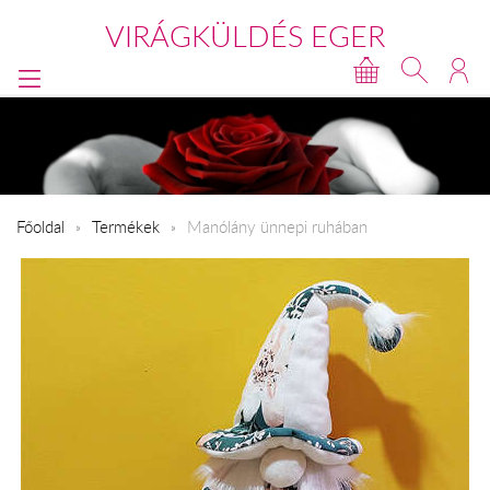
VIRÁGKÜLDÉS EGER
Főoldal
Termékek
Manólány ünnepi ruhában