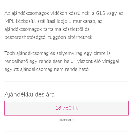
Az ajándékcsomagok vidéken készülnek, a GLS vagy az
MPL kézbesíti, szállítási ideje 1 munkanap, az
ajándékcsomagok tartalma készlettől és
beszerezhetőségtől függően eltérhetnek.
Több ajándékcsomag és selyemvirág egy címre is
rendelhető egy rendelésen belül, viszont élő virággal
együtt ajándékcsomag nem rendelhető.
Ajándékküldés ára
18 760 Ft
standard