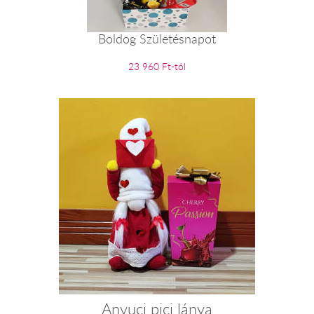
Boldog Születésnapot
23 960 Ft-tól
Anyuci pici lánya