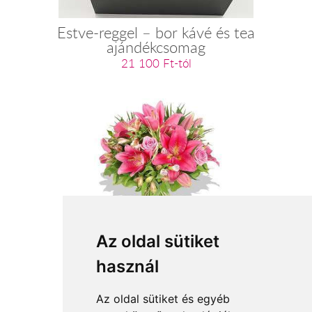
Estve-reggel – bor kávé és tea
ajándékcsomag
21 100 Ft-tól
Mennyire mérges?
Az oldal sütiket
használ
28 800 Ft-tól
Az oldal sütiket és egyéb