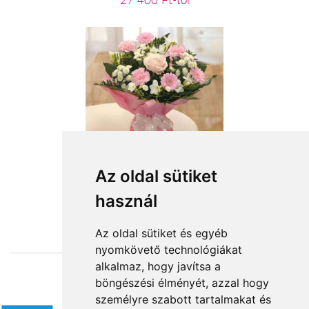
27 400 Ft-tól
Rózsaszín köd
Az oldal sütiket
használ
24 800 Ft-tól
Az oldal sütiket és egyéb
nyomkövető technológiákat
alkalmaz, hogy javítsa a
böngészési élményét, azzal hogy
Elfogadott fizetési módok
személyre szabott tartalmakat és