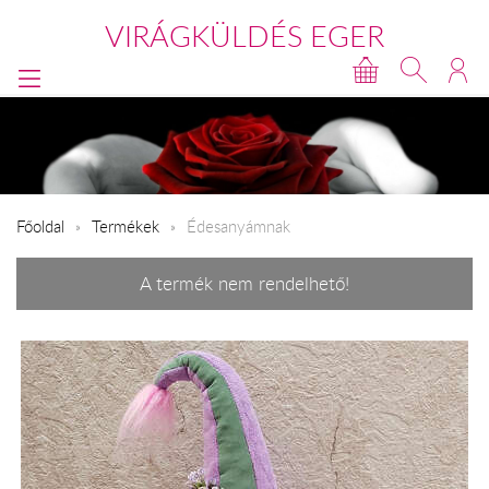
VIRÁGKÜLDÉS EGER
Főoldal
Termékek
Édesanyámnak
A termék nem rendelhető!