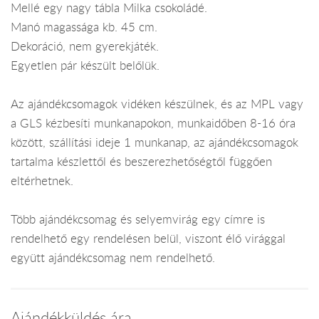
Mellé egy nagy tábla Milka csokoládé.
Manó magassága kb. 45 cm.
Dekoráció, nem gyerekjáték.
Egyetlen pár készült belőlük.
Az ajándékcsomagok vidéken készülnek, és az MPL vagy
a GLS kézbesíti munkanapokon, munkaidőben 8-16 óra
között, szállítási ideje 1 munkanap, az ajándékcsomagok
tartalma készlettől és beszerezhetőségtől függően
eltérhetnek.
Több ajándékcsomag és selyemvirág egy címre is
rendelhető egy rendelésen belül, viszont élő virággal
együtt ajándékcsomag nem rendelhető.
Ajándékküldés ára