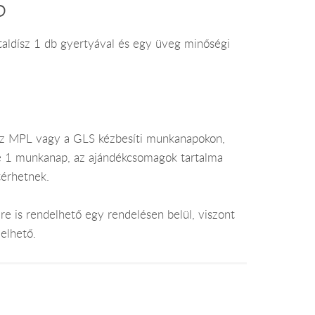
5
sztaldísz 1 db gyertyával és egy üveg minőségi
az MPL vagy a GLS kézbesíti munkanapokon,
je 1 munkanap, az ajándékcsomagok tartalma
térhetnek.
e is rendelhető egy rendelésen belül, viszont
elhető.