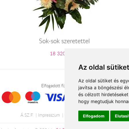
Sok-sok szeretettel
18 320 Ft-tól
Az oldal sütike
Az oldal sütiket és e
Elfogadott fizetési módok
javítsa a böngészési é
és célzott hirdetéseket
hogy megtudjuk honnan
Á.SZ.F.
Impresszum
Adatkezelési tájékoztató
Elfogadom
Elutas