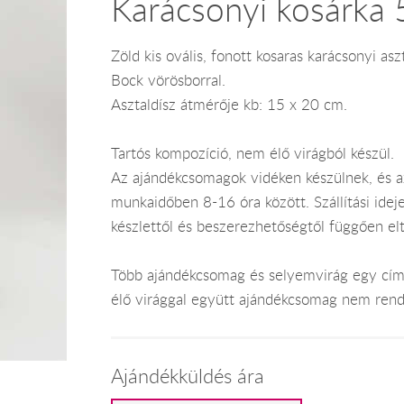
Karácsonyi kosárka 
Zöld kis ovális, fonott kosaras karácsonyi a
Bock vörösborral.
Asztaldísz átmérője kb: 15 x 20 cm.
Tartós kompozíció, nem élő virágból készül.
Az ajándékcsomagok vidéken készülnek, és 
munkaidőben 8-16 óra között. Szállítási ide
készlettől és beszerezhetőségtől függően el
Több ajándékcsomag és selyemvirág egy címr
élő virággal együtt ajándékcsomag nem rend
Ajándékküldés ára