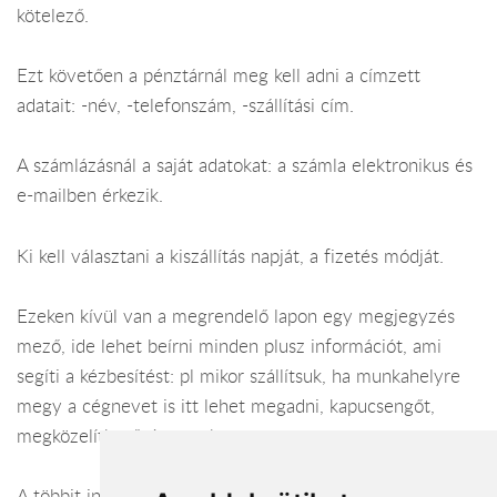
kötelező.
Ezt követően a pénztárnál meg kell adni a címzett
adatait: -név, -telefonszám, -szállítási cím.
A számlázásnál a saját adatokat: a számla elektronikus és
e-mailben érkezik.
Ki kell választani a kiszállítás napját, a fizetés módját.
Ezeken kívül van a megrendelő lapon egy megjegyzés
mező, ide lehet beírni minden plusz információt, ami
segíti a kézbesítést: pl mikor szállítsuk, ha munkahelyre
megy a cégnevet is itt lehet megadni, kapucsengőt,
megközelíthetőséget, stb.
A többit intézzük. Tartózkodj bárhol a világban, a