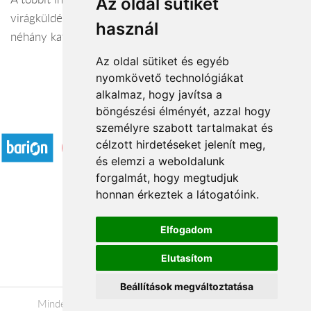
Az oldal sütiket
virágküldés {TELEPULES} területén számodra csak
használ
néhány kattintás.
Az oldal sütiket és egyéb
nyomkövető technológiákat
alkalmaz, hogy javítsa a
böngészési élményét, azzal hogy
Elfogadott fizetési módok
személyre szabott tartalmakat és
célzott hirdetéseket jelenít meg,
és elemzi a weboldalunk
forgalmát, hogy megtudjuk
honnan érkeztek a látogatóink.
Á.SZ.F.
Elfogadom
Impresszum
Elutasítom
Adatkezelési tájékoztató
Beállítások megváltoztatása
Minden jog fenntartva © 2026 |
+36 20 488-8362
|