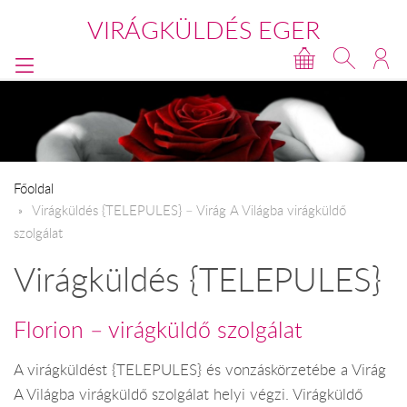
VIRÁGKÜLDÉS EGER
Főoldal
​Virágküldés {TELEPULES} – Virág A Világba virágküldő
szolgálat
Virágküldés {TELEPULES}
Florion – virágküldő szolgálat
A virágküldést {TELEPULES} és vonzáskörzetébe a Virág
A Világba virágküldő szolgálat helyi végzi. Virágküldő