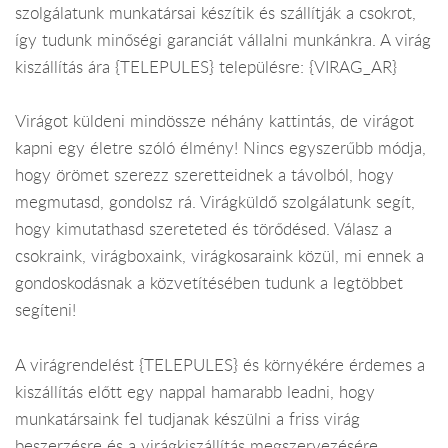
szolgálatunk munkatársai készítik és szállítják a csokrot,
így tudunk minőségi garanciát vállalni munkánkra. A virág
kiszállítás ára {TELEPULES} településre: {VIRAG_AR}
Virágot küldeni mindössze néhány kattintás, de virágot
kapni egy életre szóló élmény! Nincs egyszerűbb módja,
hogy örömet szerezz szeretteidnek a távolból, hogy
megmutasd, gondolsz rá. Virágküldő szolgálatunk segít,
hogy kimutathasd szereteted és törődésed. Válasz a
csokraink, virágboxaink, virágkosaraink közül, mi ennek a
gondoskodásnak a közvetítésében tudunk a legtöbbet
segíteni!
A virágrendelést {TELEPULES} és környékére érdemes a
kiszállítás előtt egy nappal hamarabb leadni, hogy
munkatársaink fel tudjanak készülni a friss virág
beszerzésre és a virágkiszállítás megszervezésére.