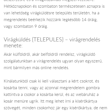
Hétköznapokon és szombaton természetesen aznapra is
van lehetőség virágküldésre település területén, ha a
megrendelés beérkezik hozzánk legkésőbb 14 óráig,
vagy szombaton 9 óráig.
Virágküldés {TELEPULES} – virágrendelés
menete:
Akár külföldről, akár belföldről rendelsz, virágküldő
szolgálatunkban a virágrendelés ugyan olyan egyszerű,
mint bármilyen más online rendelés.
Kínálatunkból csak ki kell választani a kért csokrot, és
kosárba tenni, vagy az azonnal megrendelem gombra
kattintva a csokor a kosárba kerül, és az webáruház a
kosár menüre ugrik. Itt meg lehet írni a kísérőkártya
szövegét, minden csokorhoz jár egy kísérőkártya, de nem