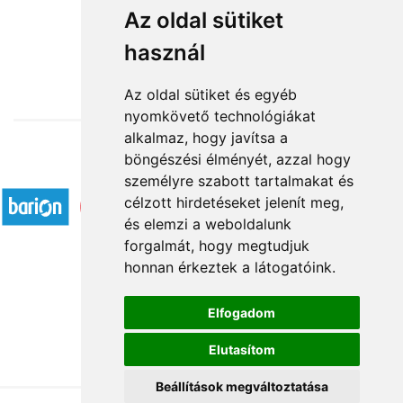
Manó fiúcska
Az oldal sütiket
használ
12 440 Ft-tól
Az oldal sütiket és egyéb
nyomkövető technológiákat
alkalmaz, hogy javítsa a
böngészési élményét, azzal hogy
Elfogadott fizetési módok
személyre szabott tartalmakat és
célzott hirdetéseket jelenít meg,
és elemzi a weboldalunk
forgalmát, hogy megtudjuk
honnan érkeztek a látogatóink.
Á.SZ.F.
Elfogadom
Impresszum
Elutasítom
Adatkezelési tájékoztató
Beállítások megváltoztatása