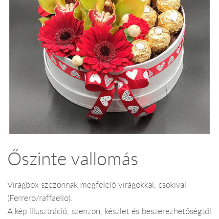
Őszinte vallomás
Virágbox szezonnak megfelelő virágokkal, csokival
(Ferrero/raffaello).
A kép illusztráció, szenzon, készlet és beszerezhetőségtől