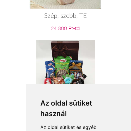
Szép, szebb, TE
24 800 Ft-tól
Csapatjáték
Az oldal sütiket
használ
19 600 Ft-tól
Az oldal sütiket és egyéb