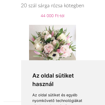
20 szál sárga rózsa kötegben
44 000 Ft-tól
Meghitt pillanat
Az oldal sütiket
használ
23 200 Ft-tól
Az oldal sütiket és egyéb
nyomkövető technológiákat