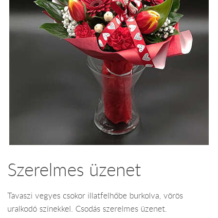
Szerelmes üzenet
Tavaszi vegyes csokor illatfelhőbe burkolva, vörös
uralkodó színekkel. Csodás szerelmes üzenet.