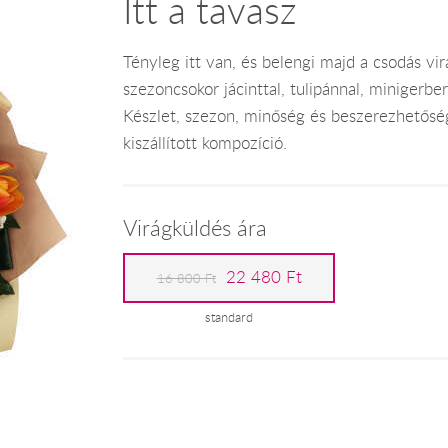
Itt a tavasz
Tényleg itt van, és belengi majd a csodás vi
szezoncsokor jácinttal, tulipánnal, minigerber
Készlet, szezon, minőség és beszerezhetőség
kiszállított kompozíció.
Virágküldés ára
22 480 Ft
16 800 Ft
standard