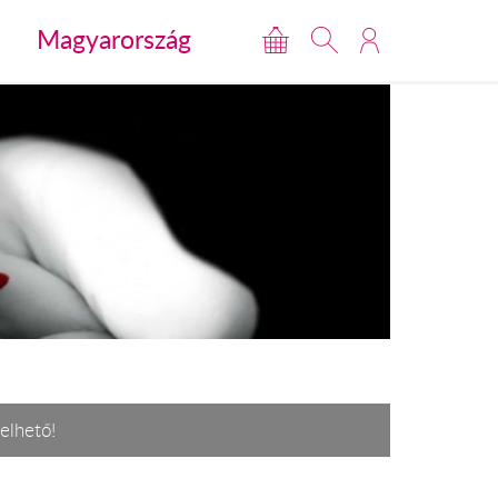
Magyarország
elhető!