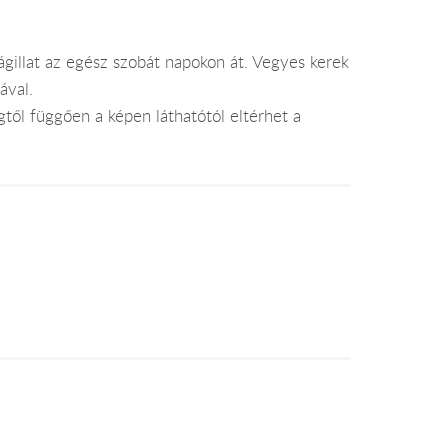
rágillat az egész szobát napokon át. Vegyes kerek
ával.
től függően a képen láthatótól eltérhet a