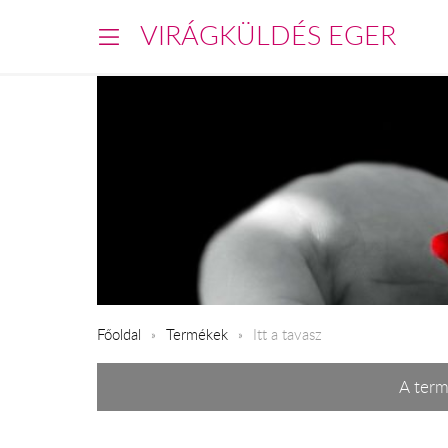
VIRÁGKÜLDÉS EGER
Főoldal
Termékek
Itt a tavasz
A term