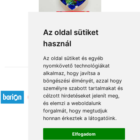
Csöppnyi figyelmesség
Az oldal sütiket
használ
12 640 Ft-tól
Az oldal sütiket és egyéb
nyomkövető technológiákat
alkalmaz, hogy javítsa a
böngészési élményét, azzal hogy
Elfogadott fizetési módok
személyre szabott tartalmakat és
célzott hirdetéseket jelenít meg,
és elemzi a weboldalunk
forgalmát, hogy megtudjuk
honnan érkeztek a látogatóink.
Á.SZ.F.
Elfogadom