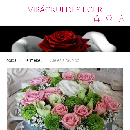
VIRÁGKÜLDÉS EGER
Főoldal
Termékek
Ölelés a távolból