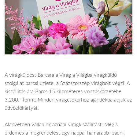
A virágküldést Barcsra a Virág a Világba virágküldő
szolgálat barcsi üzlete, a Százszorszép virágbolt végzi. A
kiszállítás ára Barcs 15 kilométeres vonzáskörzetébe
3.200.- forint. Minden virágcsokorhoz ajándékba adjuk az
üdvözlőkártyát.
Alapvetően vállalunk aznapi virágkiszállítást. Mégis
érdemes a megrendelést egy nappal hamarabb leadni,