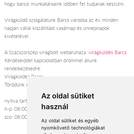
hogy barcsi munkatársaink időben fel tudjanak készülni.
Virágküldő szolgálatunk Barcs városba az év minden
napján vállal kiszállítást vasárnap és ünnepnapok
kivételével.
A Százszorszép virágbolt webáruháza:
virágküldés Barcs
Kérdéseiddel kapcsolatban örömmel állunk
rendelkezésedre.
Virágküldés Barcs
Törődünk egymással
Az oldal sütiket
nyitva tartás:
használ
h-p: 08:00-17:00
szo: 08:00-12:00
Az oldal sütiket és egyéb
nyomkövető technológiákat