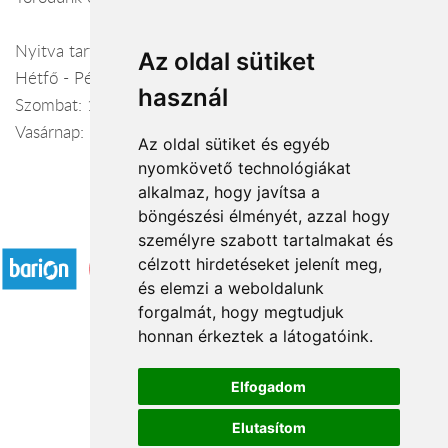
Nyitva tartás:
Az oldal sütiket
Hétfő - Péntek: 10:00-19:00
használ
Szombat: 10:00-19:00
Vasárnap: 9:00-17:00
Az oldal sütiket és egyéb
nyomkövető technológiákat
alkalmaz, hogy javítsa a
böngészési élményét, azzal hogy
Elfogadott fizetési módok
személyre szabott tartalmakat és
célzott hirdetéseket jelenít meg,
és elemzi a weboldalunk
forgalmát, hogy megtudjuk
honnan érkeztek a látogatóink.
Á.SZ.F.
Elfogadom
Impresszum
Elutasítom
Adatkezelési tájékoztató