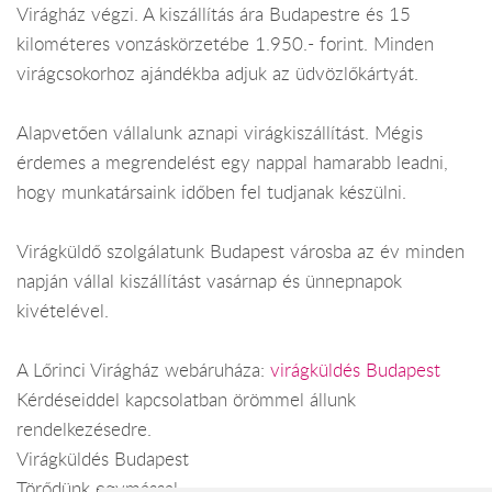
Virágház végzi. A kiszállítás ára Budapestre és 15
kilométeres vonzáskörzetébe 1.950.- forint. Minden
virágcsokorhoz ajándékba adjuk az üdvözlőkártyát.
Alapvetően vállalunk aznapi virágkiszállítást. Mégis
érdemes a megrendelést egy nappal hamarabb leadni,
hogy munkatársaink időben fel tudjanak készülni.
Virágküldő szolgálatunk Budapest városba az év minden
napján vállal kiszállítást vasárnap és ünnepnapok
kivételével.
A Lőrinci Virágház webáruháza:
virágküldés Budapest
Kérdéseiddel kapcsolatban örömmel állunk
rendelkezésedre.
Virágküldés Budapest
Törődünk egymással