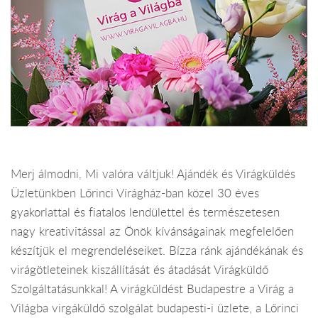
Merj álmodni, Mi valóra váltjuk! Ajándék és Virágküldés
Üzletünkben Lőrinci Vírágház-ban közel 30 éves
gyakorlattal és fiatalos lendülettel és természetesen
nagy kreativitással az Önök kívánságainak megfelelően
készítjük el megrendeléseiket. Bízza ránk ajándékának és
virágötleteinek kiszállítását és átadását Virágküldő
Szolgáltatásunkkal! A virágküldést Budapestre a Virág a
Világba virgáküldő szolgálat budapesti-i üzlete, a Lőrinci