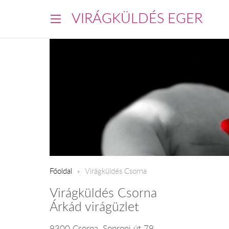
VIRÁGKÜLDÉS EGER
Főoldal
Virágküldés Csorna
Virágküldés Csorna
Árkád virágüzlet
9300 Csorna, Soproni út 79.