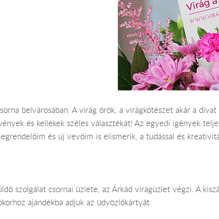
rna belvárosában. A virág örök, a virágkötészet akár a divat
ények és kellékek széles választékát! Az egyedi igények telj
megrendelőim és új vevőim is elismerik, a tudással és kreativ
ldő szolgálat csornai üzlete, az Árkád virágüzlet végzi. A kisz
okorhoz ajándékba adjuk az üdvözlőkártyát.