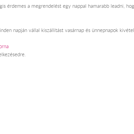
Mégis érdemes a megrendelést egy nappal hamarabb leadni, hog
nden napján vállal kiszállítást vasárnap és ünnepnapok kivétel
orna
elkezésedre.