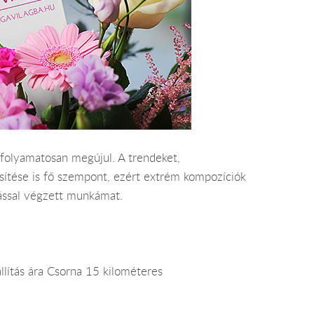
 folyamatosan megújul. A trendeket,
esítése is fő szempont, ezért extrém kompozíciók
itással végzett munkámat.
állítás ára Csorna 15 kilométeres