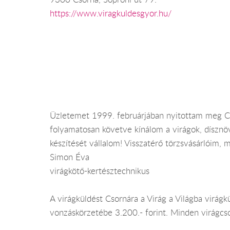
https://www.viragkuldesgyor.hu/
Üzletemet 1999. februárjában nyitottam meg Cso
folyamatosan követve kínálom a virágok, dísznöv
készítését vállalom! Visszatérő törzsvásárlóim, 
Simon Éva
virágkötő-kertésztechnikus
A virágküldést Csornára a Virág a Világba virágkü
vonzáskörzetébe 3.200.- forint. Minden virágcs