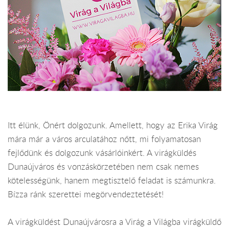
Itt élünk, Önért dolgozunk. Amellett, hogy az Erika Virág
mára már a város arculatához nőtt, mi folyamatosan
fejlődünk és dolgozunk vásárlóinkért. A virágküldés
Dunaújváros és vonzáskörzetében nem csak nemes
kötelességünk, hanem megtisztelő feladat is számunkra.
Bízza ránk szerettei megörvendeztetését!
A virágküldést Dunaújvárosra a Virág a Világba virágküldő