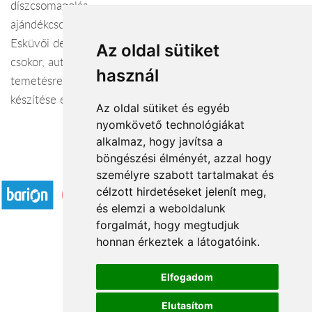
díszcsomagolás
ajándékcsokrok
Esküvői dekorációk teljes kivitelezése: menyasszonyi
Az oldal sütiket
csokor, autódísz, koszorúslány és dobó csokor, kitűző.
használ
temetésre koszorúk, sírcsokrok, urna- és koporsódíszek
készítése és kiszállítása.
Az oldal sütiket és egyéb
nyomkövető technológiákat
alkalmaz, hogy javítsa a
böngészési élményét, azzal hogy
Elfogadott fizetési módok
személyre szabott tartalmakat és
célzott hirdetéseket jelenít meg,
és elemzi a weboldalunk
forgalmát, hogy megtudjuk
honnan érkeztek a látogatóink.
Á.SZ.F.
Elfogadom
Impresszum
Elutasítom
Adatkezelési tájékoztató