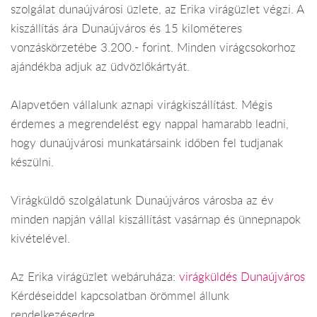
szolgálat dunaújvárosi üzlete, az Erika virágüzlet végzi. A
kiszállítás ára Dunaújváros és 15 kilométeres
vonzáskörzetébe 3.200.- forint. Minden virágcsokorhoz
ajándékba adjuk az üdvözlőkártyát.
Alapvetően vállalunk aznapi virágkiszállítást. Mégis
érdemes a megrendelést egy nappal hamarabb leadni,
hogy dunaújvárosi munkatársaink időben fel tudjanak
készülni.
Virágküldő szolgálatunk Dunaújváros városba az év
minden napján vállal kiszállítást vasárnap és ünnepnapok
kivételével.
Az Erika virágüzlet webáruháza:
virágküldés Dunaújváros
Kérdéseiddel kapcsolatban örömmel állunk
rendelkezésedre.